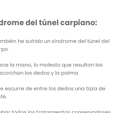
drome del túnel carpiano:
mbién he sufrido un síndrome del túnel del
rpo.
ece la mano, lo molesto que resultan los
 acorchan los dedos y la palma.
le escurre de entre los dedos una taza de
fé.
obar todos los tratamientos conservadores